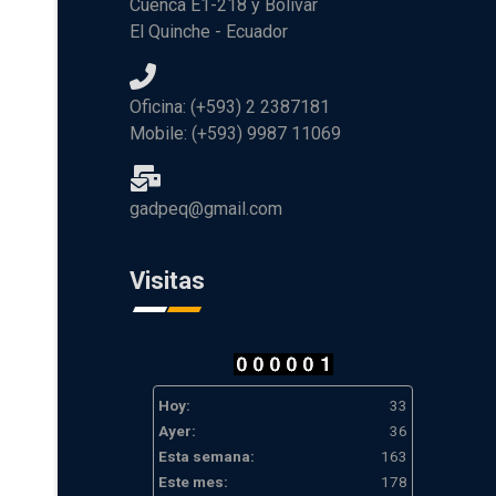
Cuenca E1-218 y Bolívar
El Quinche - Ecuador
Oficina: (+593) 2 2387181
Mobile: (+593) 9987 11069
gadpeq@gmail.com
Visitas
Hoy:
33
Ayer:
36
Esta semana:
163
Este mes:
178