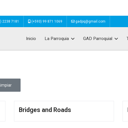
) 2238 7181
(+593) 99 871 1069
gadpq@gmail.com
Inicio
La Parroquia
GAD Parroquial
Limpiar
Bridges and Roads